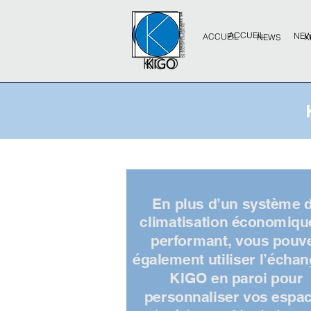
ACCUEIL
NE
ACCUEIL
NEWS
K
En plus d’un système 
climatisation économiqu
performant, vous pouv
également utiliser l’écha
KIGO en paroi pour
personnaliser vos espa