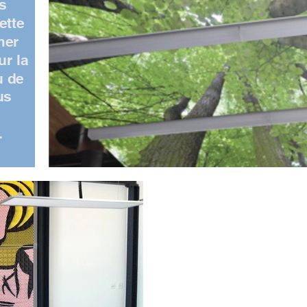
us
ette
mer
ur la
u de
us
.