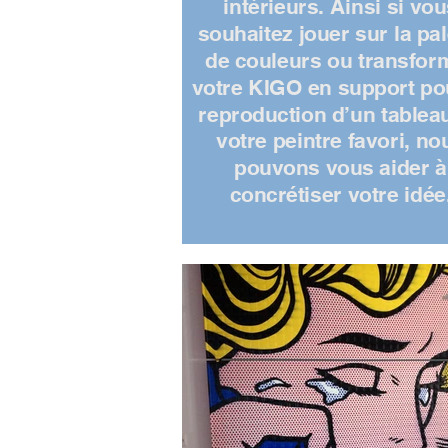
intérieurs. Ainsi si vo
souhaitez jouer sur la pal
de couleurs ou transfor
votre KIGO en support po
reproduction d’un tablea
votre peintre favori, no
pouvons vous aider à
concrétiser votre idée