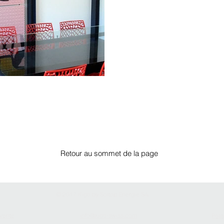
Retour au sommet de la page
© 2017 Kigo by Soltop Energie SA
 vente
info@kigo-swiss.com
Poli