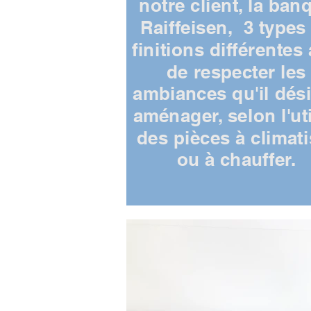
notre client, la ban
Raiffeisen, 3 types
finitions différentes 
de respecter les
ambiances qu'il dési
aménager, selon l'uti
des pièces à climati
ou à chauffer.